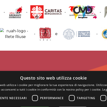
-
-
-
-
-
e
-
Questo sito web utilizza cookie
web utilizza i cookie per migliorare la tua esperienza di navigazione. Utilizza
 acconsenti a tutti i cookie in conformità con la nostra policy per i cookie.
Leg
ENTE NECESSARI
PERFORMANCE
TARGETING
gestito da Fondazi