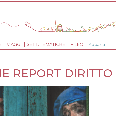
Salta
al
contenuto
principale
PRINCIPALE
E
VIAGGI
SETT. TEMATICHE
FILEO
Abbazia
 REPORT DIRITTO D