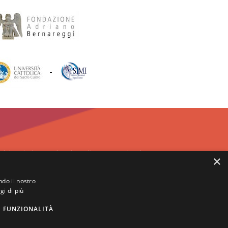
-
Abbazia benedettina di San Paolo d'Argon
×
Via del Convento, 1 - 24060
San Paolo d'Argon - BG
ndo il nostro
tel.:
+39 035.958859
- fax: +39 035.4216417
gi di più
info@abbaziasanpaolodargon.org
FUNZIONALITÀ
one Diakonia - ETS - Tutti i diritti riservati