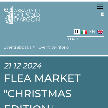
Salta
al
contenuto
principale
IT
EN
NAVIGAZIONE PRIN
Eventi abbazia
Eventi territorio
21 12 2024
FLEA MARKET
"CHRISTMAS