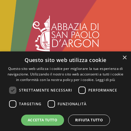
×
Questo sito web utilizza cookie
Abbazia benedettina di San Paolo d'Argon
Via del Convento, 1 - 24060
Questo sito web utilizza i cookie per migliorare la tua esperienza di
navigazione. Utilizzando il nostro sito web acconsenti a tutti i cookie
San Paolo d'Argon - BG
in conformità con la nostra policy per i cookie.
Leggi di più
tel.:
+39 035.958859
- fax: +39 035.4216417
info@abbaziasanpaolodargon.org
STRETTAMENTE NECESSARI
PERFORMANCE
gestito da Fondazione Diakonia - ETS - Tutti i
diritti riservati
TARGETING
FUNZIONALITÀ
Privacy
ACCETTA TUTTO
RIFIUTA TUTTO
seguici