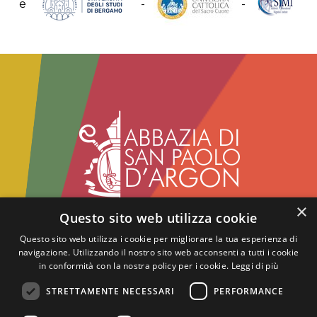
e
-
-
×
Questo sito web utilizza cookie
Abbazia benedettina di San Paolo d'Argon
Via del Convento, 1 - 24060
Questo sito web utilizza i cookie per migliorare la tua esperienza di
navigazione. Utilizzando il nostro sito web acconsenti a tutti i cookie
San Paolo d'Argon - BG
in conformità con la nostra policy per i cookie.
Leggi di più
tel.:
+39 035.958859
- fax: +39 035.4216417
info@abbaziasanpaolodargon.org
STRETTAMENTE NECESSARI
PERFORMANCE
gestito da Fondazione Diakonia - ETS - Tutti i